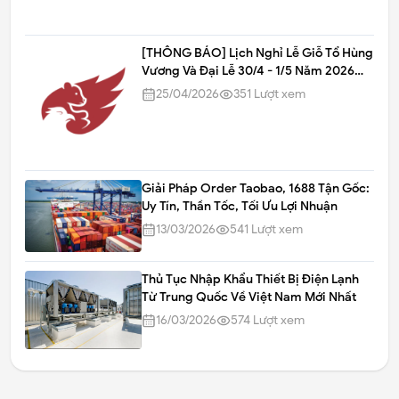
[THÔNG BÁO] Lịch Nghỉ Lễ Giỗ Tổ Hùng
Vương Và Đại Lễ 30/4 - 1/5 Năm 2026
Tại Gấu Đỏ Nhập Hàng
25/04/2026
351
Lượt xem
Giải Pháp Order Taobao, 1688 Tận Gốc:
Uy Tín, Thần Tốc, Tối Ưu Lợi Nhuận
13/03/2026
541
Lượt xem
Thủ Tục Nhập Khẩu Thiết Bị Điện Lạnh
Từ Trung Quốc Về Việt Nam Mới Nhất
16/03/2026
574
Lượt xem