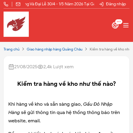
ổ Hùng Vương Và Đại Lễ 30/4 - 1/5 Năm 2026 Tại Gấu Đỏ Nhập Hàng
Đăng nhập
[
Trang chủ
Giao hàng nhập hàng Quảng Châu
Kiểm tra hàng về kho như 
21/08/2025
2,4k
Lượt xem
Kiểm tra hàng về kho như thế nào?
Khi hàng về kho và sẵn sàng giao,
Gấu Đỏ Nhập
Hàng
sẽ gửi thông tin qua hệ thống thông báo trên
website, email.