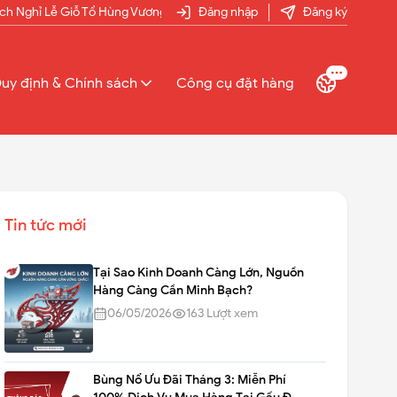
 Giỗ Tổ Hùng Vương Và Đại Lễ 30/4 - 1/5 Năm 2026 Tại Gấu Đỏ Nhập Hà
Đăng nhập
Đăng ký
uy định & Chính sách
Công cụ đặt hàng
Tin tức mới
Tại Sao Kinh Doanh Càng Lớn, Nguồn
Hàng Càng Cần Minh Bạch?
06/05/2026
163
Lượt xem
Bùng Nổ Ưu Đãi Tháng 3: Miễn Phí