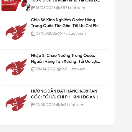
100% Dịch Vụ Mua Hàng Tại Gấu Đỏ
Nhập Hàng
16/03/2026
857
Lượt xem
Chia Sẻ Kinh Nghiệm Order Hàng
Trung Quốc Tận Gốc, Tối Ưu Chi Phí
09/05/2026
175
Lượt xem
Nhập Sỉ Chảo Nướng Trung Quốc:
Nguồn Hàng Tận Xưởng, Tối Ưu Lợi
Nhuận Cùng Gấu Đỏ Nhập Hàng
28/04/2026
169
Lượt xem
HƯỚNG DẪN ĐẶT HÀNG 1688 TẬN
GỐC: TỐI ƯU CHI PHÍ KINH DOANH
2026
21/05/2026
163
Lượt xem