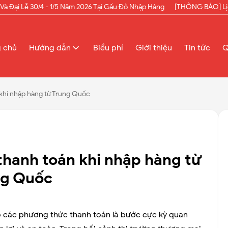
30/4 - 1/5 Năm 2026 Tại Gấu Đỏ Nhập Hàng
[THÔNG BÁO] Lịch Nghỉ Lễ
g chủ
Hướng dẫn
Biểu phí
Giới thiệu
Tin tức
Q
 khi nhập hàng từ Trung Quốc
thanh toán khi nhập hàng từ
ng Quốc
õ các phương thức thanh toán là bước cực kỳ quan