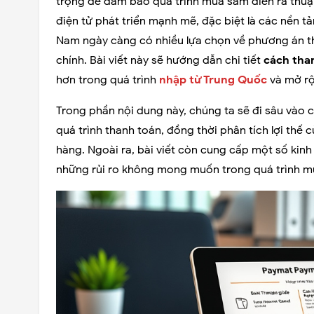
trọng để đảm bảo quá trình mua sắm diễn ra thuận
điện tử phát triển mạnh mẽ, đặc biệt là các nền t
Nam ngày càng có nhiều lựa chọn về phương án th
chính. Bài viết này sẽ hướng dẫn chi tiết
cách tha
hơn trong quá trình
nhập từ Trung Quốc
và mở rộ
Trong phần nội dung này, chúng ta sẽ đi sâu vào 
quá trình thanh toán, đồng thời phân tích lợi th
hàng. Ngoài ra, bài viết còn cung cấp một số kinh
những rủi ro không mong muốn trong quá trình m